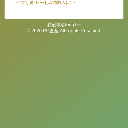
<<首存送100%礼金领取入口>>
易记域名long.bet
© 2026 PG直营 All Rights Reserved.