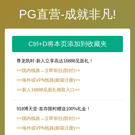
PG直营-成就非凡!
Ctrl+D将本页添加到收藏夹
尊龙凯时-新人立享高达16888见面礼！
<<国内线路→立即前往(防封)>>
<<海外或VPN线路(邮箱注册)>>
<<新人16888见面礼领取入口>>
918博天堂-首存限时赠送100%礼金！
<<国内线路→立即前往(防封)>>
<<海外或VPN线路(邮箱注册)>>